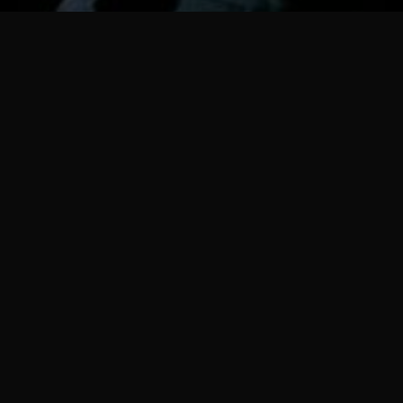
alina zievakova
Desdemona