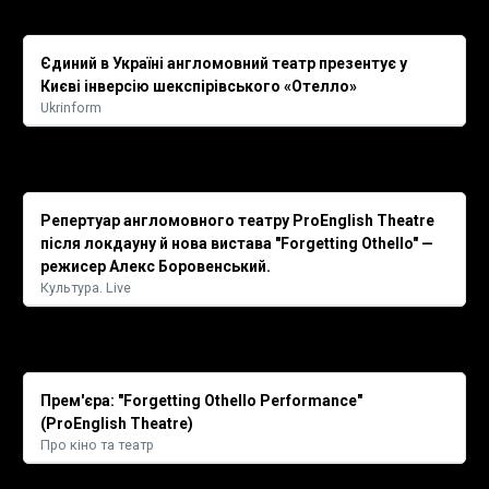
Єдиний в Україні англомовний театр презентує у
Києві інверсію шекспірівського «Отелло»
Ukrinform
Репертуар англомовного театру ProEnglish Theatre
після локдауну й нова вистава "Forgetting Othello" —
режисер Алекс Боровенський.
Культура. Live
Прем'єра: "Forgetting Othello Performance"
(ProEnglish Theatre)
Про кіно та театр