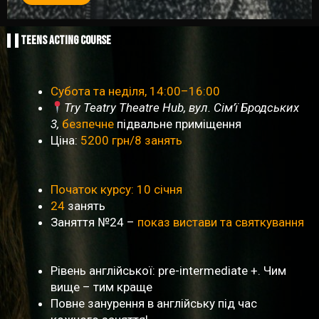
TEENS ACTING COURSE
Субота та неділя, 14:00–16:00
Try Teatry Theatre Hub, вул. Сім’ї Бродських
3,
безпечне
підвальне приміщення
Ціна:
5200 грн/8 занять
Початок курсу: 10 січня
24
занять
Заняття №24 –
показ вистави та святкування
Рівень англійської: pre-intermediate +. Чим
вище – тим краще
Повне занурення в англійську під час