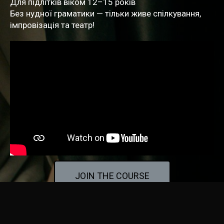
Для підлітків віком 12–15 років
Без нудної граматики — тільки живе спілкування,
імпровізація та театр!
JOIN THE COURSE