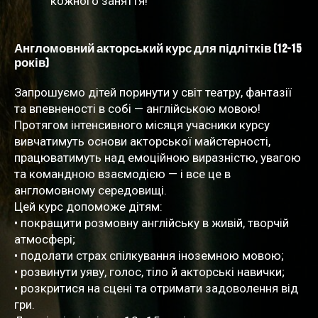
кожного заняття!
Англомовний акторський курс для підлітків (12-15
років)
Запрошуємо дітей поринути у світ театру, фантазії
та впевненості в собі — англійською мовою!
Протягом інтенсивного місяця учасники курсу
вивчатимуть основи акторської майстерності,
працюватимуть над емоційною виразністю, увагою
та командною взаємодією — і все це в
англомовному середовищі.
Цей курс допоможе дітям:
• покращити розмовну англійську в живій, творчій
атмосфері;
• подолати страх спілкування іноземною мовою;
• розвинути уяву, голос, тіло й акторські навички;
• розкритися на сцені та отримати задоволення від
гри.